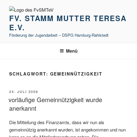
Zum
Inhalt
FV. STAMM MUTTER TERESA
springen
E.V.
Förderung der Jugendarbeit – DSPG Hamburg-Rahlstedt
Menü
SCHLAGWORT:
GEMEINNÜTZIGKEIT
VERÖFFENTLICHT
24. JULI 2008
AM
vorläufige Gemeinnützigkeit wurde
anerkannt
Die Mitteilung des Finanzamts, dass wir nun als
gemeinnützig anerkannt wurden, ist angekommen und nun
kann es an die Mitgliederwerbung gehen. Die