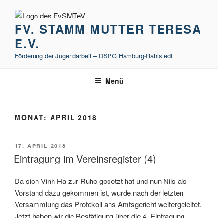
Zum
Inhalt
FV. STAMM MUTTER TERESA
springen
E.V.
Förderung der Jugendarbeit – DSPG Hamburg-Rahlstedt
Menü
MONAT:
APRIL 2018
VERÖFFENTLICHT
17. APRIL 2018
AM
Eintragung im Vereinsregister (4)
Da sich Vinh Ha zur Ruhe gesetzt hat und nun Nils als
Vorstand dazu gekommen ist, wurde nach der letzten
Versammlung das Protokoll ans Amtsgericht weitergeleitet.
Jetzt haben wir die Bestätigung über die 4. Eintragung